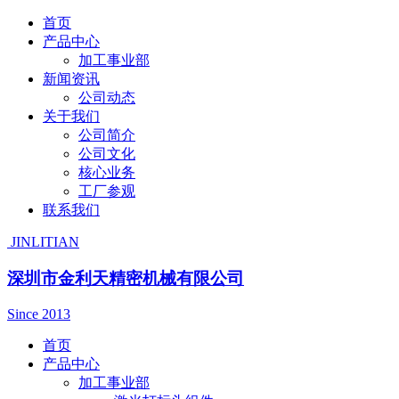
首页
产品中心
加工事业部
新闻资讯
公司动态
关于我们
公司简介
公司文化
核心业务
工厂参观
联系我们
JINLITIAN
深圳市金利天精密机械有限公司
Since 2013
首页
产品中心
加工事业部