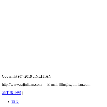
Copyright (©) 2019 JINLITIAN
http://www.szjinlitian.com E-mail: lilin@szjinlitian.com
加工事业部
|
首页