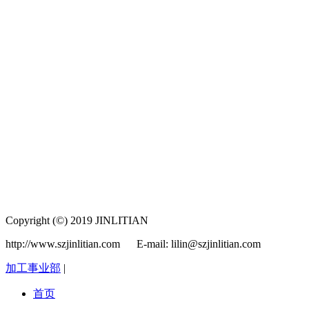
Copyright (©) 2019 JINLITIAN
http://www.szjinlitian.com E-mail: lilin@szjinlitian.com
加工事业部
|
首页