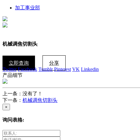
加工事业部
机械调焦切割头
立即查询
分享
Twitter
Facebook
Tumblr
Pinterest
VK
Linkedin
产品细节
上一条：没有了！
下一条：
机械调焦切割头
×
询问表格: