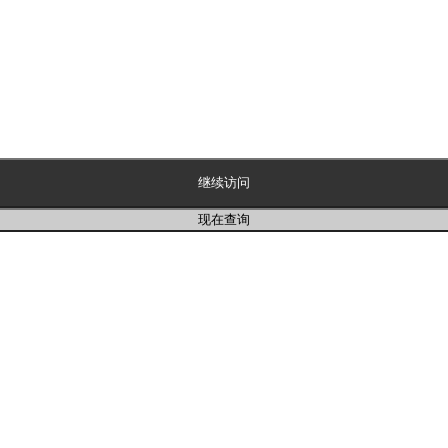
继续访问
现在查询